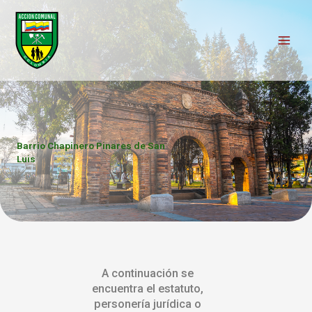
Ir
al
contenido
Barrio Chapinero Pinares de San
Luis
A continuación se
encuentra el estatuto,
personería jurídica o