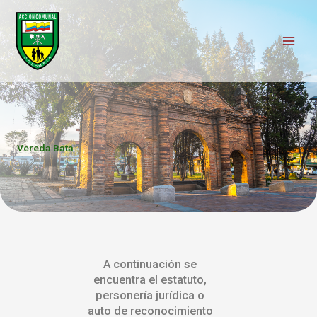
Ir
al
contenido
Vereda Bata
A continuación se
encuentra el estatuto,
personería jurídica o
auto de reconocimiento