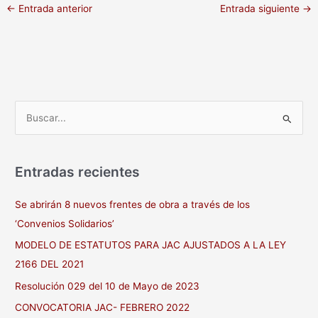
o
r
e
←
Entrada anterior
Entrada siguiente
→
k
s
t
B
u
s
Entradas recientes
c
a
Se abrirán 8 nuevos frentes de obra a través de los
r
‘Convenios Solidarios’
p
MODELO DE ESTATUTOS PARA JAC AJUSTADOS A LA LEY
o
2166 DEL 2021
r
Resolución 029 del 10 de Mayo de 2023
:
CONVOCATORIA JAC- FEBRERO 2022