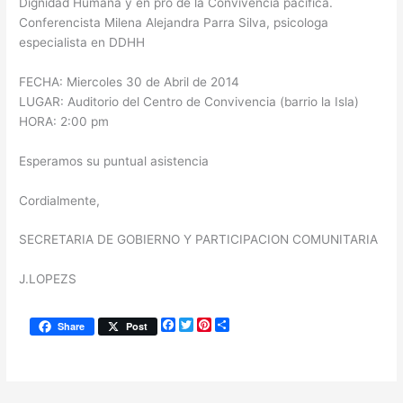
Dignidad Humana y en pro de la Convivencia pacifica.
Conferencista Milena Alejandra Parra Silva, psicologa
especialista en DDHH
FECHA: Miercoles 30 de Abril de 2014
LUGAR: Auditorio del Centro de Convivencia (barrio la Isla)
HORA: 2:00 pm
Esperamos su puntual asistencia
Cordialmente,
SECRETARIA DE GOBIERNO Y PARTICIPACION COMUNITARIA
J.LOPEZS
F
T
P
S
Share
Post
a
w
i
h
c
i
n
a
e
t
t
r
b
t
e
e
o
e
r