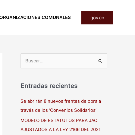
ORGANIZACIONES COMUNALES
gov.co
B
u
s
Entradas recientes
c
a
Se abrirán 8 nuevos frentes de obra a
r
través de los ‘Convenios Solidarios’
p
MODELO DE ESTATUTOS PARA JAC
o
AJUSTADOS A LA LEY 2166 DEL 2021
r